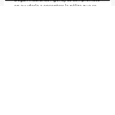
en ayudarlo a encontrar la póliza que se
ajuste a sus necesidades específicas.
Comuníquese con nosotros hoy para
obtener una cotización.
FORMULARIO DE COTIZACIÓN RÁPIDA
Nombre
(Obligatorio)
Apellido
(Obligatorio)