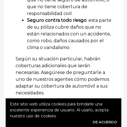
que no tiene cobertura de
responsabilidad civil.
Seguro contra todo riesgo
: esta parte
de su póliza cubre daños que no
están relacionados con un accidente,
como robo, daños causados por el
clima o vandalismo.
Según su situación particular, habrán
coberturas adicionales que serán
necesarias. Asegúrese de preguntarle a
uno de nuestros agentes cómo podemos
adaptar su cobertura de automóvil a sus
necesidades.
Este sitio web utiliza cookies para brindarle una
Cómo obtener un seguro de
excelente experiencia de usuario. Al usarlo, acepta
automóvil
nuestro uso de cookies.
DE ACUERDO
Degan Insurance Agency se compromete